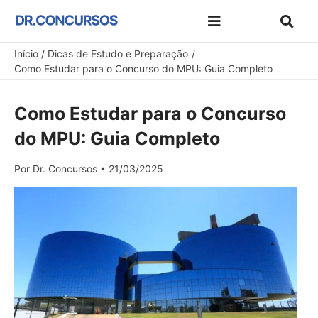
Ir
para
Dicas de Estudo e Preparação
Concursos e Exames
Melhores Concursos
Materiais Gratuitos
Cupons de Desconto
o
Início
Dicas de Estudo e Preparação
Como Estudar para o Concurso do MPU: Guia Completo
conteúdo
Como Estudar para o Concurso
do MPU: Guia Completo
Por
Dr. Concursos
•
21/03/2025