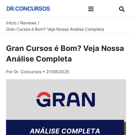
Ir
para
Dicas de Estudo e Preparação
Concursos e Exames
Melhores Concursos
Materiais Gratuitos
Cupons de Desconto
o
Início
Reviews
Gran Cursos é Bom? Veja Nossa Análise Completa
conteúdo
Gran Cursos é Bom? Veja Nossa
Análise Completa
Por
Dr. Concursos
•
21/08/2025