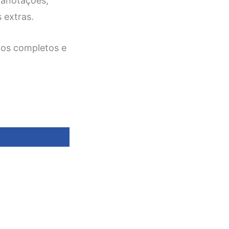
 anotações,
 extras.
mos completos e