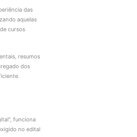
periência das
izando aquelas
 de cursos
ntais, resumos
agregado dos
iciente.
tal”, funciona
igido no edital