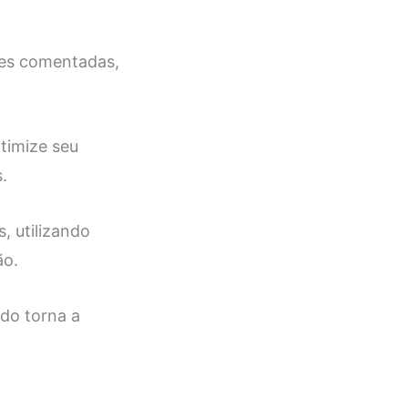
ões comentadas,
timize seu
.
, utilizando
ão.
do torna a