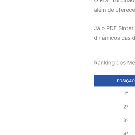
O PDF Turbinado
além de oferece
Já o PDF Sintét
dinâmicos das di
Ranking dos Me
POSIÇÃO
1º
2º
3º
4º