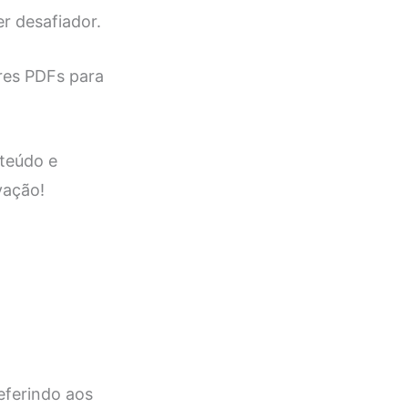
r desafiador.
res PDFs para
nteúdo e
vação!
eferindo aos