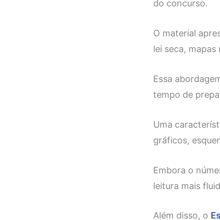
do concurso.
O material apre
lei seca, mapas
Essa abordagem 
tempo de prepar
Uma característ
gráficos, esque
Embora o númer
leitura mais flui
Além disso, o
Es