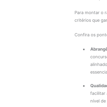
Para montar o r
critérios que ga
Confira os pont
Abrangê
concurs
alinhado
essencia
Qualida
facilit
nível de