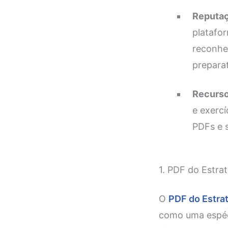
Reputaç
platafor
reconhe
preparat
Recurso
e exercí
PDFs e s
1. PDF do Estra
O
PDF do Estra
como uma espéci