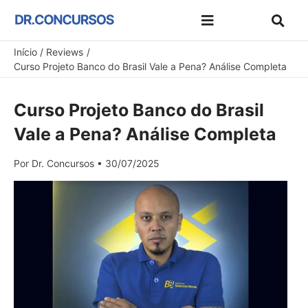
Ir
para
Dicas de Estudo e Preparação
Concursos e Exames
Melhores Concursos
Materiais Gratuitos
Cupons de Desconto
o
Início
Reviews
Curso Projeto Banco do Brasil Vale a Pena? Análise Completa
conteúdo
Curso Projeto Banco do Brasil
Vale a Pena? Análise Completa
Por
Dr. Concursos
•
30/07/2025