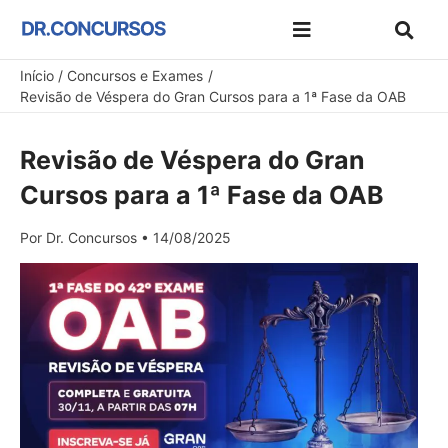
Ir
para
Dicas de Estudo e Preparação
Concursos e Exames
Melhores Concursos
Materiais Gratuitos
Cupons de Desconto
o
Início
Concursos e Exames
Revisão de Véspera do Gran Cursos para a 1ª Fase da OAB
conteúdo
Revisão de Véspera do Gran
Cursos para a 1ª Fase da OAB
Por
Dr. Concursos
•
14/08/2025